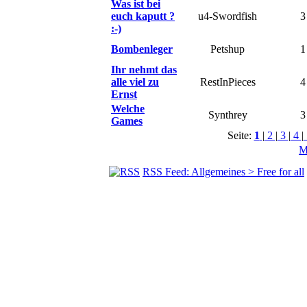
Was ist bei
euch kaputt ?
u4-Swordfish
3
:-)
Bombenleger
Petshup
1
Ihr nehmt das
alle viel zu
RestInPieces
4
Ernst
Welche
Synthrey
3
Games
Seite:
1
|
2
|
3
|
4
|
M
RSS Feed: Allgemeines > Free for all
© BoerdeLAN e.V.
-