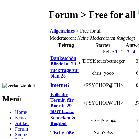
Forum > Free for all
Allgemeines
> Free for all
Moderatoren:
Keine Moderatoren festgelegt
Beitrag
Starter
Antwo
Seite:
1
|
2
|
3
|
4
|
Dankeschön
[DTS]Steuerbetrueger
3
Bördelan 29 !!
rückfrage zur
chris_yooo
0
blan 28
Internet?
<PSYCHOP@TH>
0
Falls ihr
Menü
Termin für
<PSYCHOP@TH>
3
Boerde 29
macht.........
Home
News
Schocken &
[~X~]Sigm@
7
Artikel
Bagdad
Forum
Tischgröße
Nam3l3ss
1
Suche