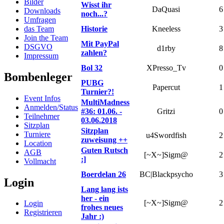
Bilder
Wisst ihr
DaQuasi
6
Downloads
noch...?
Umfragen
das Team
Historie
Kneeless
3
Join the Team
Mit PayPal
DSGVO
d1rby
8
zahlen?
Impressum
Bol 32
XPresso_Tv
0
Bombenleger
PUBG
Papercut
1
Turnier?!
Event Infos
MultiMadness
Anmelden/Status
#36: 01.06. -
Gritzi
0
Teilnehmer
03.06.2018
Sitzplan
Sitzplan
Turniere
u4Swordfish
2
zuweisung ++
Location
Guten Rutsch
AGB
[~X~]Sigm@
2
:]
Vollmacht
Boerdelan 26
BC|Blackpsycho
3
Login
Lang lang ists
her - ein
[~X~]Sigm@
2
Login
frohes neues
Registrieren
Jahr :)