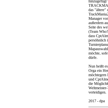
hinzugefügt
TRACKMANI
das "ältere" 
TrackMania2
Manager von
außerdem au
Seite des we
(Team Who?)
dass CptAlm
persöhnlich 
Turnierplan
Mapauswahl 
möchte, sofe
dürfe.
Nun heißt es
Orga ein Her
möchtegern 
und CptAlmo
die Möglichke
Weltmeister-
verteidigen.
2017 - dpa
__________