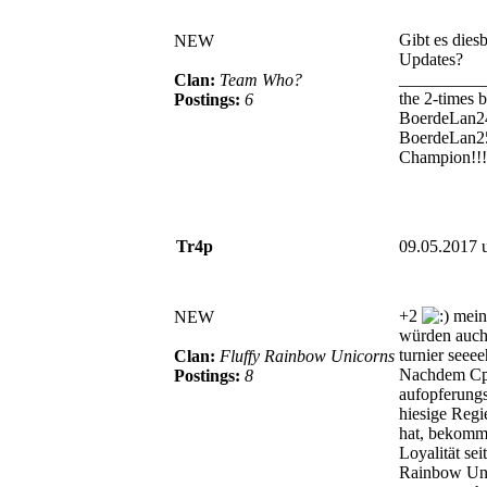
Gibt es dies
NEW
Updates?
__________
Clan:
Team Who?
the 2-times 
Postings:
6
BoerdeLan2
BoerdeLan2
Champion!!!
Tr4p
09.05.2017 
+2
mein
NEW
würden auch
turnier seee
Clan:
Fluffy Rainbow Unicorns
Nachdem Cp
Postings:
8
aufopferungs
hiesige Reg
hat, bekommt
Loyalität sei
Rainbow Un