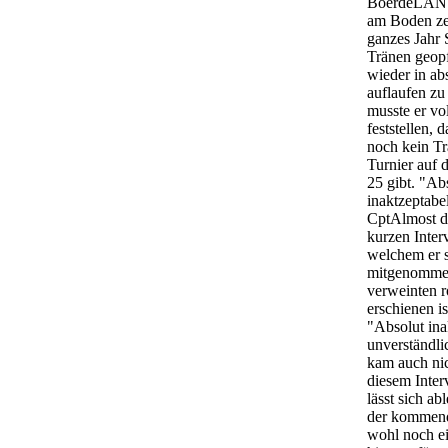
BoerdeLAN 
am Boden zer
ganzes Jahr
Tränen geop
wieder in ab
auflaufen z
musste er vo
feststellen, d
noch kein T
Turnier auf
25 gibt. "Ab
inaktzeptabel
CptAlmost d
kurzen Inter
welchem er s
mitgenomme
verweinten 
erschienen i
"Absolut ina
unverständl
kam auch nic
diesem Inter
lässt sich ab
der kommen
wohl noch ei