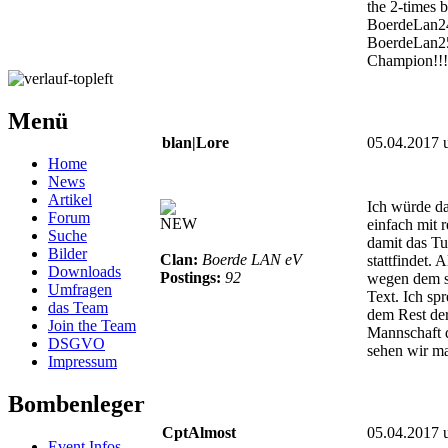
the 2-times 
BoerdeLan2
BoerdeLan2
Champion!!!
Menü
blan|Lore
05.04.2017 
Home
News
Artikel
Ich würde da
Forum
NEW
einfach mit 
Suche
damit das Tu
Bilder
Clan:
Boerde LAN eV
stattfindet. 
Downloads
Postings:
92
wegen dem s
Umfragen
Text. Ich sp
das Team
dem Rest der
Join the Team
Mannschaft 
DSGVO
sehen wir ma
Impressum
Bombenleger
CptAlmost
05.04.2017 
Event Infos