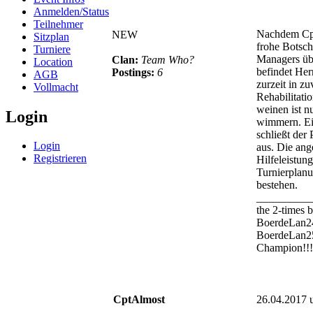
Anmelden/Status
Teilnehmer
Nachdem Cp
NEW
Sitzplan
frohe Botscha
Turniere
Managers übe
Clan:
Team Who?
Location
befindet Her
Postings:
6
AGB
zurzeit in zu
Vollmacht
Rehabilitatio
weinen ist nu
Login
wimmern. Ei
schließt der
Login
aus. Die ang
Registrieren
Hilfeleistun
Turnierplanu
bestehen.
__________
the 2-times 
BoerdeLan2
BoerdeLan2
Champion!!!
CptAlmost
26.04.2017 