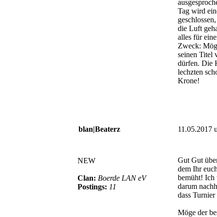
ausgesproch
Tag wird ein
geschlossen,
die Luft geh
alles für ein
Zweck: Mög
seinen Titel 
dürfen. Die 
lechzten sch
Krone!
blan|Beaterz
11.05.2017 
Gut Gut übe
NEW
dem Ihr euch
bemüht! Ich
Clan:
Boerde LAN eV
darum nachh
Postings:
11
dass Turnier 
Möge der be