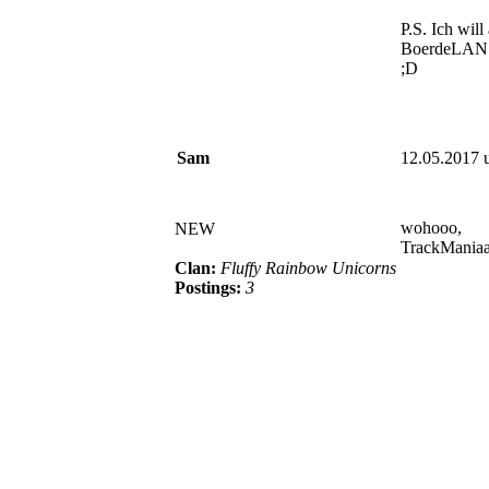
P.S. Ich will
BoerdeLAN 
;D
Sam
12.05.2017 
wohooo,
NEW
TrackManiaaa
Clan:
Fluffy Rainbow Unicorns
Postings:
3
© BoerdeLAN e.V.
-