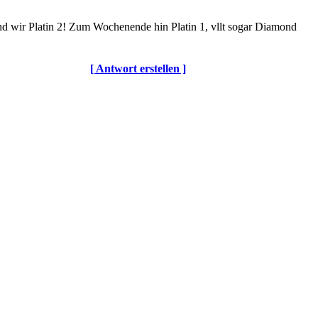
ind wir Platin 2! Zum Wochenende hin Platin 1, vllt sogar Diamond
[ Antwort erstellen ]
© DOTLAN Webservices
-
Datenschutz