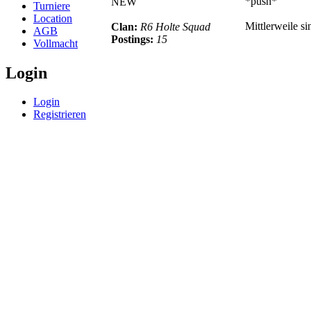
*push*
NEW
Turniere
Location
Mittlerweile s
Clan:
R6 Holte Squad
AGB
Postings:
15
Vollmacht
Login
Login
Registrieren
© BoerdeLAN e.V.
-