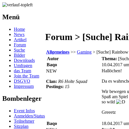
Menü
Home
Forum > [Suche] Ra
News
Artikel
Forum
Suche
Allgemeines
>>
Gaming
> [Suche] Rainbow 
Bilder
Autor
Thema:
[Such
Downloads
Baqo
10.04.2017 um
Umfragen
das Team
Hallöchen!
NEW
Join the Team
DSGVO
Da es wahrsche
Clan:
R6 Holte Squad
Impressum
Postings:
15
Wir bewegen un
Spaß am Spiel 
Bombenleger
so wild
Event Infos
Greeetz
Anmelden/Status
Teilnehmer
Baqo
18.04.2017 um
Sitzplan