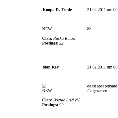
Koopa D. Trude
21.02.2011 um 00
88
NEW
Clan:
Rucka Rucka
Postings:
22
blan|Kev
21.02.2011 um 00
da ist aber jemand
NEW
fix gewesen
Clan:
Boerde LAN eV
Postings:
99