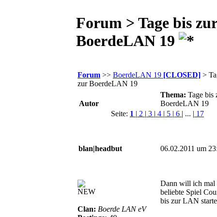
Forum > Tage bis zu
BoerdeLAN 19
Forum
>>
BoerdeLAN 19
[CLOSED]
> Ta
zur BoerdeLAN 19
Thema:
Tage bis 
Autor
BoerdeLAN 19
Seite:
1
|
2
|
3
|
4
|
5
|
6
| ... |
17
blan|headbut
06.02.2011 um 23
Dann will ich mal
NEW
beliebte Spiel Co
bis zur LAN start
Clan:
Boerde LAN eV