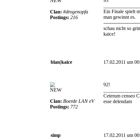
93
NEW
______________
Ein Finale spielt m
Clan:
#drogenopfa
man gewinnt es.
Postings:
216
-----------------------
schau nicht so gr
kaice!
blan|kaice
17.02.2011 um 00
92!
NEW
______________
Ceterum censeo C
Clan:
Boerde LAN eV
esse delendam
Postings:
772
simp
17.02.2011 um 00