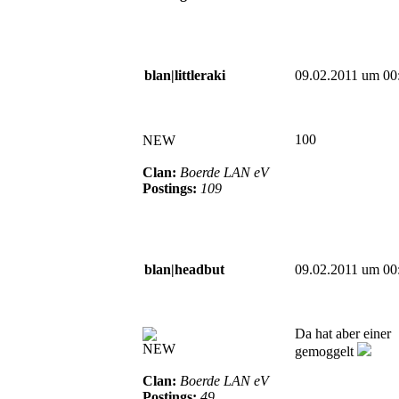
blan|littleraki
09.02.2011 um 00
100
NEW
Clan:
Boerde LAN eV
Postings:
109
blan|headbut
09.02.2011 um 00
Da hat aber einer
NEW
gemoggelt
Clan:
Boerde LAN eV
Postings:
49