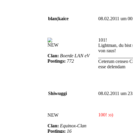
blan|kaice
08.02.2011 um 00
101!
NEW
Lightman, du bist
von raus!
Clan:
Boerde LAN eV
______________
Postings:
772
Ceterum censeo C
esse delendam
Shiwuggi
08.02.2011 um 23
100! :o)
NEW
Clan:
Equinox-Clan
Postings:
16