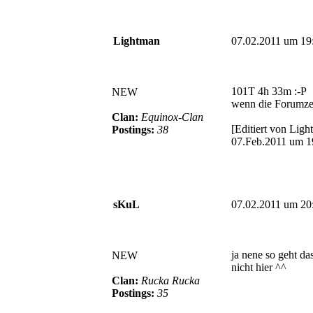
Lightman
07.02.2011 um 19
101T 4h 33m :-P
NEW
wenn die Forumzei
Clan:
Equinox-Clan
[Editiert von Lig
Postings:
38
07.Feb.2011 um 1
sKuL
07.02.2011 um 20
ja nene so geht da
NEW
nicht hier ^^
Clan:
Rucka Rucka
Postings:
35