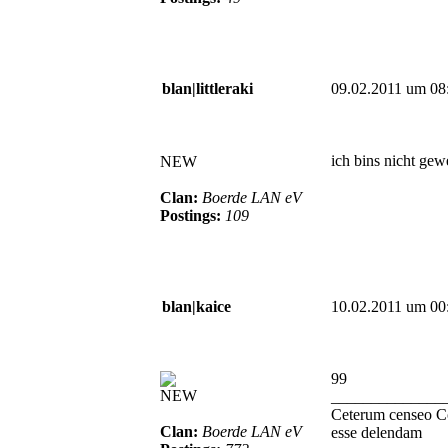
blan|littleraki
09.02.2011 um 08
ich bins nicht gew
NEW
Clan:
Boerde LAN eV
Postings:
109
blan|kaice
10.02.2011 um 00
99
NEW
______________
Ceterum censeo C
Clan:
Boerde LAN eV
esse delendam