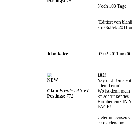
Postings:
49
Noch 103 Tage
[Editiert von blan
am 06.Feb.2011 u
blan|kaice
07.02.2011 um 00
102
!
NEW
Yay und Kai zieht
allen davon!
Clan:
Boerde LAN eV
Wo ist denn mein
Postings:
772
k*lschtrinkendes
Bomberlein? IN
FACE!
______________
Ceterum censeo C
esse delendam