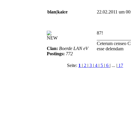
blan|kaice
22.02.2011 um 00
87!
NEW
______________
Ceterum censeo C
Clan:
Boerde LAN eV
esse delendam
Postings:
772
Seite:
1
|
2
|
3
|
4
|
5
|
6
| ... |
17
© BoerdeLAN e.V.
-