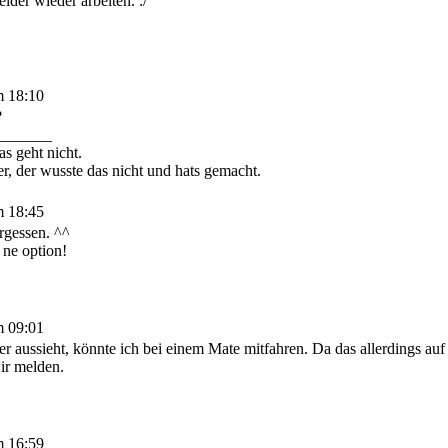
ider wieder arbeiten. :/
m 18:10
?
_______
as geht nicht.
, der wusste das nicht und hats gemacht.
m 18:45
rgessen. ^^
 ne option!
m 09:01
er aussieht, könnte ich bei einem Mate mitfahren. Da das allerdings auf
ir melden.
m 16:59