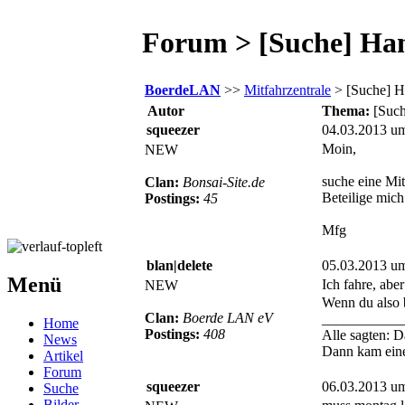
Forum > [Suche] Ha
BoerdeLAN
>>
Mitfahrzentrale
> [Suche] 
Autor
Thema:
[Suc
squeezer
04.03.2013 u
Moin,
NEW
suche eine Mi
Clan:
Bonsai-Site.de
Beteilige mich
Postings:
45
Mfg
blan|delete
05.03.2013 u
Menü
Ich fahre, abe
NEW
Wenn du also 
Clan:
Boerde LAN eV
___________
Home
Postings:
408
Alle sagten: D
News
Dann kam einer
Artikel
Forum
squeezer
06.03.2013 u
Suche
Bilder