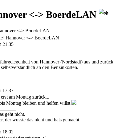
nnover <-> BoerdeLAN
Hannover <-> BoerdeLAN
he] Hannover <-> BoerdeLAN
m 21:35
tfahrgelegenheit von Hannover (Nordstadt) aus und zurück.
 selbstverständlich an den Benzinkosten.
m 17:37
r erst am Montag zurück...
bis Montag bleiben und helfen willst
_______
as geht nicht.
, der wusste das nicht und hats gemacht.
m 18:02