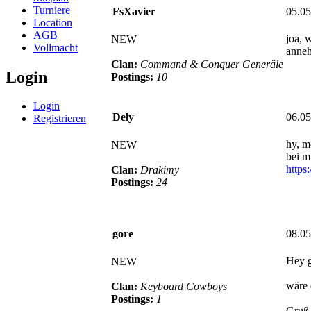
Turniere
FsXavier
05.05
Location
AGB
joa, 
NEW
Vollmacht
anneh
Clan:
Command & Conquer Generäle
Login
Postings:
10
Login
Dely
06.05
Registrieren
hy, m
NEW
bei mi
https
Clan:
Drakimy
Postings:
24
gore
08.05
Hey g
NEW
wäre 
Clan:
Keyboard Cowboys
Postings:
1
Gruß