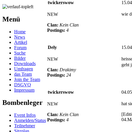
twickerswow
15.04
wie d
NEW
Menü
Clan:
Kein Clan
Postings:
4
Home
News
Artikel
Dely
15.04
Forum
Suche
Bilder
heiss
NEW
Downloads
geht 
Umfragen
Clan:
Drakimy
das Team
Postings:
24
Join the Team
DSGVO
Impressum
twickerswow
04.05
Bombenleger
hat s
NEW
[Edit
Clan:
Kein Clan
Event Infos
04.M
Postings:
4
Anmelden/Status
Teilnehmer
Sitzplan