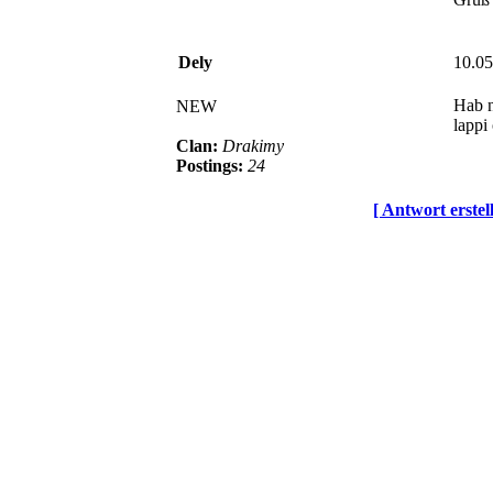
Dely
10.05
Hab n
NEW
lappi
Clan:
Drakimy
Postings:
24
[ Antwort erstel
© BoerdeLAN e.V.
-