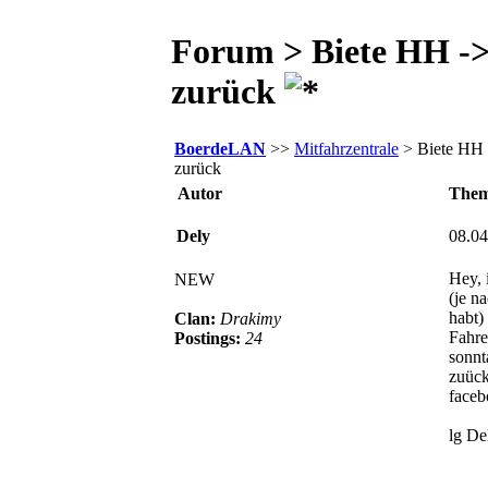
Forum > Biete HH ->
zurück
BoerdeLAN
>>
Mitfahrzentrale
> Biete HH 
zurück
Autor
The
Dely
08.04
Hey, 
NEW
(je n
habt)
Clan:
Drakimy
Fahre
Postings:
24
sonnt
zuück
faceb
lg De