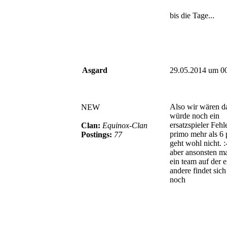
bis die Tage...
Asgard
29.05.2014 um 0
Also wir wären d
NEW
würde noch ein
ersatzspieler Fehle
Clan:
Equinox-Clan
primo mehr als 6 
Postings:
77
geht wohl nicht. :
aber ansonsten m
ein team auf der e
andere findet sich
noch
© BoerdeLAN e.V.
-