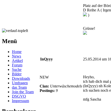
Platz auf der Bör
D Reihe A ( Irge
)
Grüsse!
Menü
Home
News
InQyyy
25.05.2014 um 1
Artikel
Forum
Suche
Bilder
Heyho,
NEW
Downloads
ich hab dich mal
Umfragen
(InQyyy) nh Kole
Clan:
Unterwäschemodels
das Team
ich suchen noch 
Postings:
9
Join the Team
DSGVO
mfg Sascha
Impressum