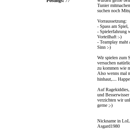
würden gerne be
Postings:
77
Tunier mitmache
suchen noch Mitsp
Vorraussetzung:
- Spass am Spiel,
- Spielerfahrung 
Vorteilhaft :-)
- Teamplay maht 
Sinn :-)
Wir spielen zum
versuchen natürli
zu kommen wie m
Also wenns mal n
hinhaut,.... Happ
Auf Ragekiddies,
und Besserwisser
verzichten wir un
gerne ;-)
Nickname in LoL 
Asgard1980