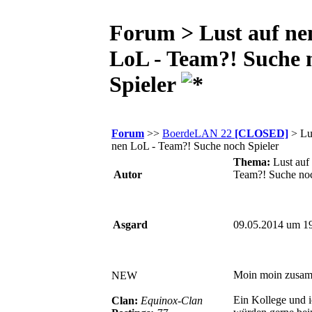
Forum > Lust auf ne
LoL - Team?! Suche 
Spieler
Forum
>>
BoerdeLAN 22
[CLOSED]
> Lu
nen LoL - Team?! Suche noch Spieler
Thema:
Lust auf
Autor
Team?! Suche noc
Asgard
09.05.2014 um 1
Moin moin zusa
NEW
Ein Kollege und 
Clan:
Equinox-Clan