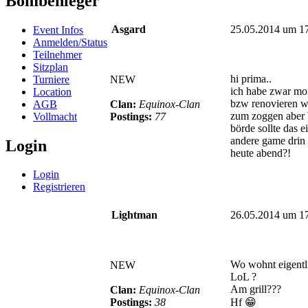
Bombenleger
Asgard
25.05.2014 um 1
Event Infos
Anmelden/Status
Teilnehmer
Sitzplan
hi prima..
Turniere
NEW
ich habe zwar m
Location
bzw renovieren w
AGB
Clan:
Equinox-Clan
zum zoggen aber 
Vollmacht
Postings:
77
börde sollte das e
andere game drin 
Login
heute abend?!
Login
Registrieren
Lightman
26.05.2014 um 1
Wo wohnt eigentli
NEW
LoL ?
Am grill???
Clan:
Equinox-Clan
Postings:
38
Hf 😁