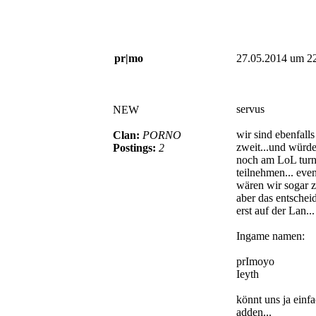
pr|mo
27.05.2014 um 2
servus
NEW
wir sind ebenfalls
Clan:
PORNO
zweit...und würd
Postings:
2
noch am LoL turn
teilnehmen... even
wären wir sogar zu
aber das entscheid
erst auf der Lan...
Ingame namen:
prImoyo
Ieyth
könnt uns ja einf
adden...