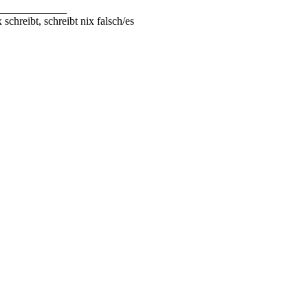
_____________
 schreibt, schreibt nix falsch/es
© DOTLAN Webservices
-
Datenschutz