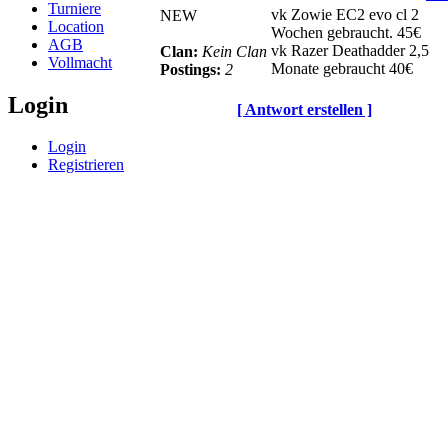
Turniere
vk Zowie EC2 evo cl 2
NEW
Location
Wochen gebraucht. 45€
AGB
vk Razer Deathadder 2,5
Clan:
Kein Clan
Vollmacht
Monate gebraucht 40€
Postings:
2
Login
[ Antwort erstellen ]
Login
Registrieren
© BoerdeLAN e.V.
-