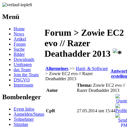
Menü
Home
Forum > Zowie EC2
News
Artikel
evo // Razer
Forum
Suche
Deathadder 2013
Bilder
Downloads
Umfragen
Allgemeines
>>
Hard- & Software
das Team
Antwort
> Zowie EC2 evo // Razer
Join the Team
erstellen
Deathadder 2013
DSGVO
Impressum
Thema:
Zowie EC2 evo //
Autor
Razer Deathadder 2013
Bombenleger
Event Infos
CpR
27.05.2014 um 15:44
Anmelden/Status
Teilnehmer
Sitzplan