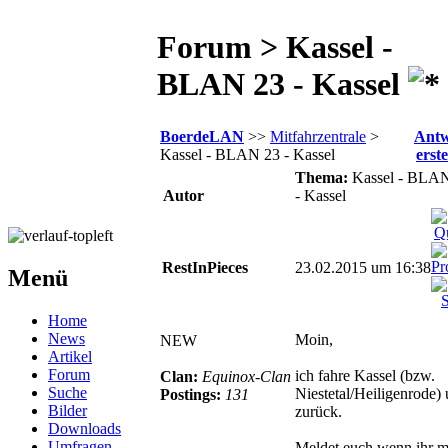
Forum > Kassel -
BLAN 23 - Kassel
BoerdeLAN
>>
Mitfahrzentrale
>
Antw
Kassel - BLAN 23 - Kassel
erste
Thema:
Kassel - BLA
Autor
- Kassel
RestInPieces
23.02.2015 um 16:38
Menü
Home
News
Moin,
NEW
Artikel
Forum
ich fahre Kassel (bzw.
Clan:
Equinox-Clan
Suche
Niestetal/Heiligenrode)
Postings:
131
Bilder
zurück.
Downloads
Umfragen
Meldet euch wenn ihr 