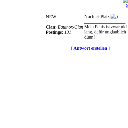
Noch ist Platz
NEW
__________________
Mein Penis ist zwar nich
Clan:
Equinox-Clan
lang, dafür unglaublich
Postings:
131
dünn!
[ Antwort erstellen ]
© BoerdeLAN e.V.
-