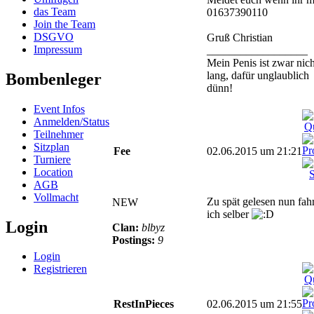
das Team
01637390110
Join the Team
DSGVO
Gruß Christian
Impressum
__________________
Mein Penis ist zwar nich
lang, dafür unglaublich
Bombenleger
dünn!
Event Infos
Anmelden/Status
Teilnehmer
Sitzplan
Fee
02.06.2015 um 21:21
Turniere
Location
AGB
Vollmacht
Zu spät gelesen nun fah
NEW
ich selber
Login
Clan:
blbyz
Postings:
9
Login
Registrieren
RestInPieces
02.06.2015 um 21:55