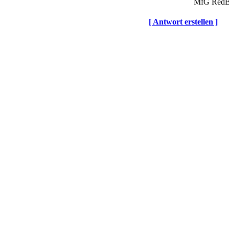
MfG RedB
[ Antwort erstellen ]
© BoerdeLAN e.V.
-