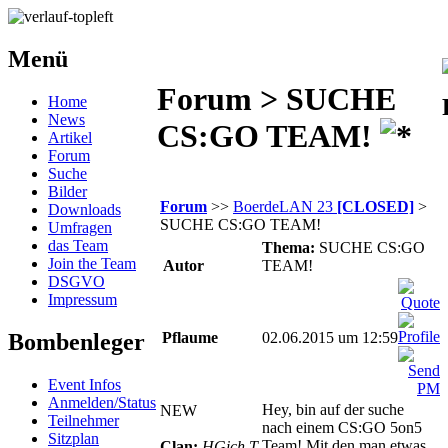
Menü
Forum > SUCHE
Home
News
CS:GO TEAM!
Artikel
Forum
Suche
Bilder
Forum
>>
BoerdeLAN 23
[CLOSED]
>
Downloads
SUCHE CS:GO TEAM!
Umfragen
das Team
Thema:
SUCHE CS:GO
Join the Team
Autor
TEAM!
DSGVO
Impressum
Bombenleger
Pflaume
02.06.2015 um 12:59
Event Infos
Anmelden/Status
Hey, bin auf der suche
NEW
Teilnehmer
nach einem CS:GO 5on5
Sitzplan
Team! Mit den man etwas
Clan:
HGich.T