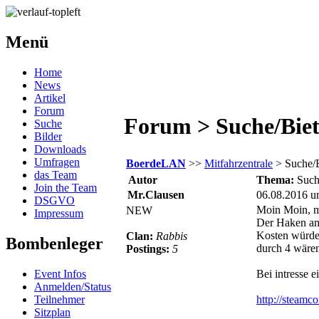
Menü
Home
News
Artikel
Forum
Forum > Suche/Bie
Suche
Bilder
Downloads
Umfragen
BoerdeLAN
>>
Mitfahrzentrale
> Suche/
das Team
Autor
Thema:
Such
Join the Team
Mr.Clausen
06.08.2016 u
DSGVO
Moin Moin, m
NEW
Impressum
Der Haken an 
Kosten würde 
Clan:
Rabbis
Bombenleger
durch 4 wären
Postings:
5
Event Infos
Bei intresse 
Anmelden/Status
Teilnehmer
http://steam
Sitzplan