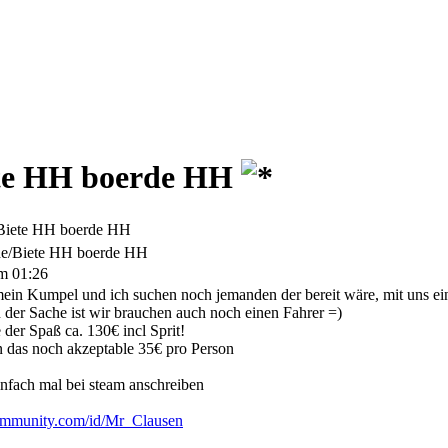
te HH boerde HH
Biete HH boerde HH
e/Biete HH boerde HH
m 01:26
ein Kumpel und ich suchen noch jemanden der bereit wäre, mit uns e
der Sache ist wir brauchen auch noch einen Fahrer =)
der Spaß ca. 130€ incl Sprit!
 das noch akzeptable 35€ pro Person
einfach mal bei steam anschreiben
community.com/id/Mr_Clausen