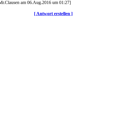
n Mr.Clausen am 06.Aug.2016 um 01:27]
[ Antwort erstellen ]
© DOTLAN Webservices
-
Datenschutz