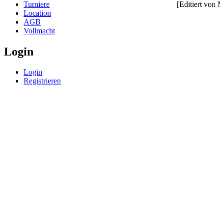
Turniere
[Editiert vo
Location
AGB
Vollmacht
Login
Login
Registrieren
© BoerdeLAN e.V.
-