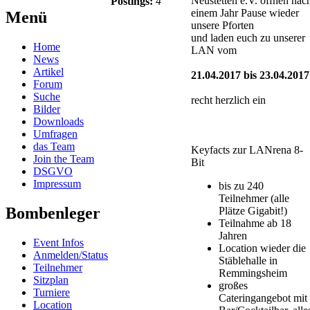
Neustetten e.V. öffnen nac
Postings:
4
einem Jahr Pause wieder
Menü
unsere Pforten
und laden euch zu unserer
Home
LAN vom
News
Artikel
21.04.2017 bis 23.04.2017
Forum
Suche
recht herzlich ein
Bilder
Downloads
Umfragen
das Team
Keyfacts zur LANrena 8-
Join the Team
Bit
DSGVO
Impressum
bis zu 240
Teilnehmer (alle
Bombenleger
Plätze Gigabit!)
Teilnahme ab 18
Jahren
Event Infos
Location wieder die
Anmelden/Status
Stäblehalle in
Teilnehmer
Remmingsheim
Sitzplan
großes
Turniere
Cateringangebot mit
Location