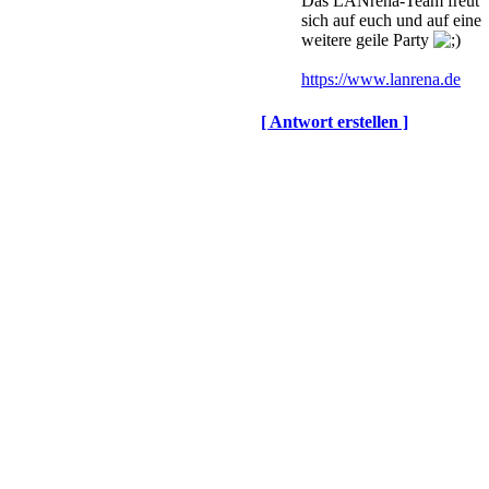
Das LANrena-Team freut
sich auf euch und auf eine
weitere geile Party
https://www.lanrena.de
[ Antwort erstellen ]
© BoerdeLAN e.V.
-