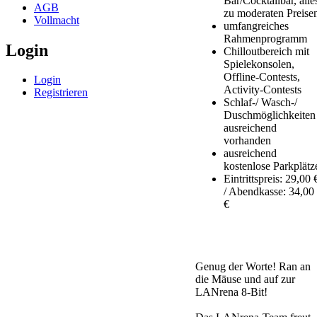
Bar/Cocktailbar, alle
AGB
zu moderaten Preise
Vollmacht
umfangreiches
Rahmenprogramm
Login
Chilloutbereich mit
Spielekonsolen,
Offline-Contests,
Login
Activity-Contests
Registrieren
Schlaf-/ Wasch-/
Duschmöglichkeiten
ausreichend
vorhanden
ausreichend
kostenlose Parkplätz
Eintrittspreis: 29,00 
/ Abendkasse: 34,00
€
Genug der Worte! Ran an
die Mäuse und auf zur
LANrena 8-Bit!