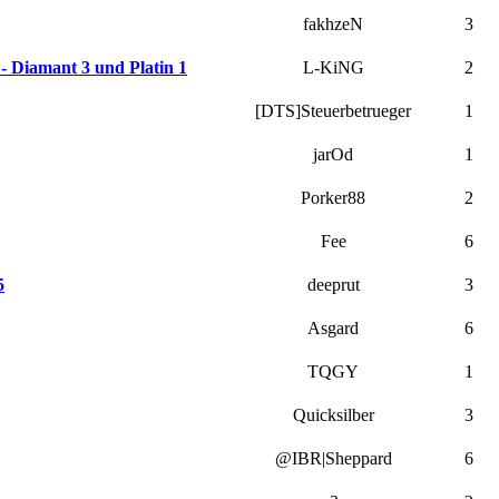
fakhzeN
3
- Diamant 3 und Platin 1
L-KiNG
2
[DTS]Steuerbetrueger
1
jarOd
1
Porker88
2
Fee
6
5
deeprut
3
Asgard
6
TQGY
1
Quicksilber
3
@IBR|Sheppard
6