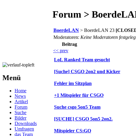
Forum > BoerdeLA
BoerdeLAN
> BoerdeLAN 23
[CLOSED
Moderatoren:
Keine Moderatoren festgeleg
Beitrag
<< prev
LoL Ranked Team gesucht
[Suche] CSGO 2on2 und Kicker
Menü
Fehler im Sitzplan
Home
+1 Mitspieler für CSGO
News
Artikel
Forum
Suche csgo 5on5 Team
Suche
Bilder
[SUCHE] CSGO 5on5 2on2.
Downloads
Umfragen
Mitspieler CS:GO
das Team