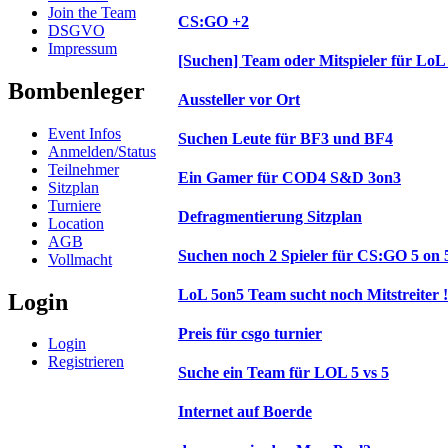
Join the Team
CS:GO +2
DSGVO
Impressum
[Suchen] Team oder Mitspieler für LoL 
Bombenleger
Aussteller vor Ort
Event Infos
Suchen Leute für BF3 und BF4
Anmelden/Status
Teilnehmer
Ein Gamer für COD4 S&D 3on3
Sitzplan
Turniere
Defragmentierung Sitzplan
Location
AGB
Suchen noch 2 Spieler für CS:GO 5 on 
Vollmacht
LoL 5on5 Team sucht noch Mitstreiter !
Login
Preis für csgo turnier
Login
Registrieren
Suche ein Team für LOL 5 vs 5
Internet auf Boerde