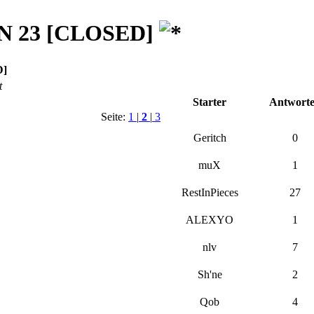
N 23
[CLOSED]
]
t
Starter
Antwort
Seite:
1
|
2
|
3
Geritch
0
muX
1
RestInPieces
27
ALEXYO
1
nlv
7
Sh'ne
2
Qob
4