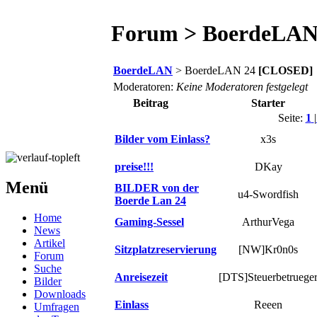
Forum > BoerdeLAN
BoerdeLAN
> BoerdeLAN 24
[CLOSED]
Moderatoren:
Keine Moderatoren festgelegt
Beitrag
Starter
Seite:
1
|
Bilder vom Einlass?
x3s
preise!!!
DKay
Menü
BILDER von der
u4-Swordfish
Boerde Lan 24
Home
Gaming-Sessel
ArthurVega
News
Artikel
Sitzplatzreservierung
[NW]Kr0n0s
Forum
Suche
Anreisezeit
[DTS]Steuerbetruege
Bilder
Downloads
Einlass
Reeen
Umfragen