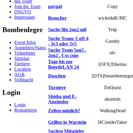
das Team
Join the Team
paypal
Copy
DSGVO
Impressum
Besucher
wickedaR//MC
Bombenleger
Suche fifa 2on2 m8
Tr4p
Suche Team: CoD 4
Gumby
Event Infos
- 3v3 oder 5v5
Anmelden/Status
Suche Team 5on5 .
nlv
Teilnehmer
2on2 . Css csgo
Sitzplan
Tage bis zur
Turniere
[OFX]Tiberius
BoerdeLAN 24
Location
AGB
Duschen
[DTS]Steuerbetruege
Vollmacht
Turniere
DaQuasi
Login
Shisha und E-
akamoin
Anzünder
Login
Registrieren
Zelten möglich?
WalkingDead
Grillen in Warstein
HC|underTaker
Suchen Mitspieler