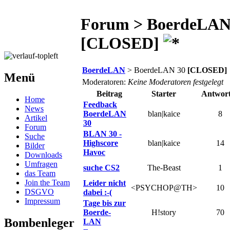
Forum > BoerdeLAN
[CLOSED]
BoerdeLAN
> BoerdeLAN 30
[CLOSED]
Menü
Moderatoren:
Keine Moderatoren festgelegt
Beitrag
Starter
Antwor
Home
Feedback
News
BoerdeLAN
blan|kaice
8
Artikel
30
Forum
BLAN 30 -
Suche
Highscore
blan|kaice
14
Bilder
Havoc
Downloads
Umfragen
suche CS2
The-Beast
1
das Team
Join the Team
Leider nicht
<PSYCHOP@TH>
10
DSGVO
dabei :-(
Impressum
Tage bis zur
Boerde-
H!story
70
Bombenleger
LAN