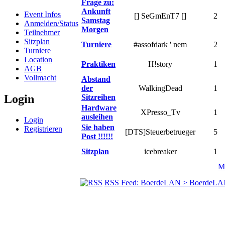
Frage zu:
Ankunft
Event Infos
[] SeGmEnT7 []
2
Samstag
Anmelden/Status
Morgen
Teilnehmer
Sitzplan
Turniere
#assofdark ' nem
2
Turniere
Location
Praktiken
H!story
1
AGB
Vollmacht
Abstand
der
WalkingDead
1
Login
Sitzreihen
Hardware
XPresso_Tv
1
ausleihen
Login
Sie haben
Registrieren
[DTS]Steuerbetrueger
5
Post !!!!!!
Sitzplan
icebreaker
1
Ma
RSS Feed: BoerdeLAN > BoerdeLA
© BoerdeLAN e.V.
-