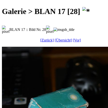
Galerie > BLAN 17 [28]
BLAN 17 :: Bild Nr. 28
[Zurück]
[Übersicht]
[Vor]