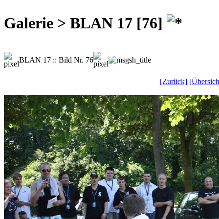
Galerie > BLAN 17 [76]
BLAN 17 :: Bild Nr. 76
[Zurück]
[Übersich