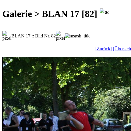
Galerie > BLAN 17 [82]
BLAN 17 :: Bild Nr. 82
[Zurück]
[Übersich