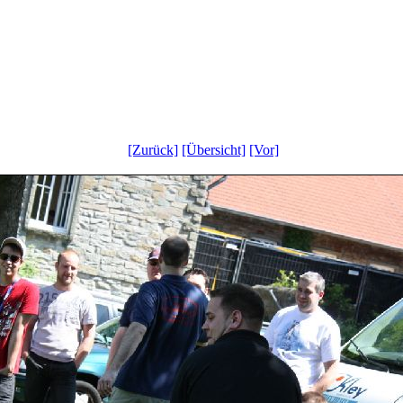
[Zurück]
[Übersicht]
[Vor]