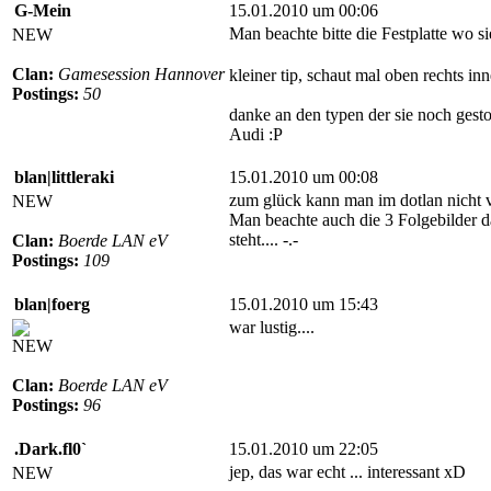
G-Mein
15.01.2010 um 00:06
Man beachte bitte die Festplatte wo sie
NEW
Clan:
Gamesession Hannover
kleiner tip, schaut mal oben rechts i
Postings:
50
danke an den typen der sie noch gesto
Audi :P
blan|littleraki
15.01.2010 um 00:08
zum glück kann man im dotlan nicht 
NEW
Man beachte auch die 3 Folgebilder d
steht.... -.-
Clan:
Boerde LAN eV
Postings:
109
blan|foerg
15.01.2010 um 15:43
war lustig....
NEW
Clan:
Boerde LAN eV
Postings:
96
.Dark.fl0`
15.01.2010 um 22:05
jep, das war echt ... interessant xD
NEW