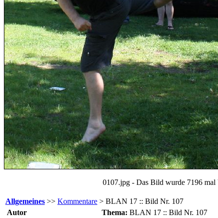
0107.jpg - Das Bild wurde 7196 mal 
Allgemeines
>>
Kommentare
> BLAN 17 :: Bild Nr. 107
Autor
Thema:
BLAN 17 :: Bild Nr. 107