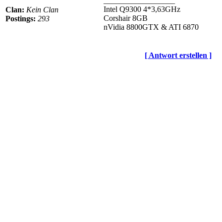
__________________
Intel Q9300 4*3,63GHz
Clan:
Kein Clan
Corshair 8GB
Postings:
293
nVidia 8800GTX & ATI 6870
[ Antwort erstellen ]
© BoerdeLAN e.V.
-