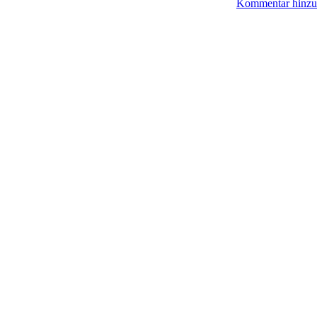
Kommentar hinzu
© BoerdeLAN e.V.
-