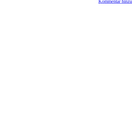
Kommentar hinzu
© BoerdeLAN e.V.
-