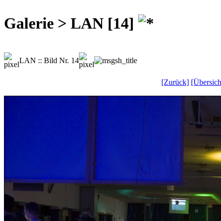
Galerie > LAN [14]
LAN :: Bild Nr. 14
[Zurück]
[Übersich