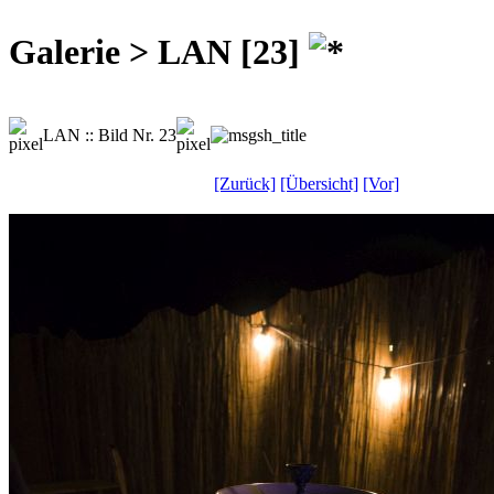
Galerie > LAN [23]
LAN :: Bild Nr. 23
[Zurück]
[Übersicht]
[Vor]