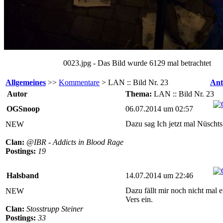
0023.jpg - Das Bild wurde 6129 mal betrachtet
Allgemeines
>>
Kommentare
> LAN :: Bild Nr. 23
Ant
Autor
Thema:
LAN :: Bild Nr. 23
OGSnoop
06.07.2014 um 02:57
Dazu sag Ich jetzt mal Nüschts
NEW
Clan:
@IBR - Addicts in Blood Rage
Postings:
19
Halsband
14.07.2014 um 22:46
Dazu fällt mir noch nicht mal 
NEW
Vers ein.
Clan:
Stosstrupp Steiner
Postings:
33