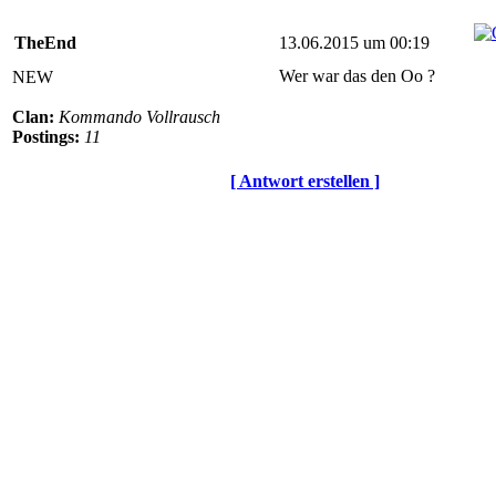
TheEnd
13.06.2015 um 00:19
Wer war das den Oo ?
NEW
Clan:
Kommando Vollrausch
Postings:
11
[ Antwort erstellen ]
© BoerdeLAN e.V.
-