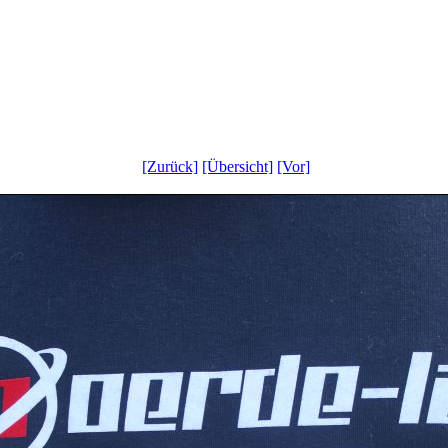
[Zurück]
[Übersicht]
[Vor]