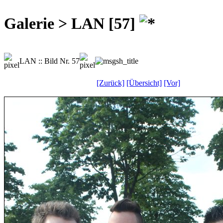
Galerie > LAN [57]
LAN :: Bild Nr. 57
[Zurück]
[Übersicht]
[Vor]