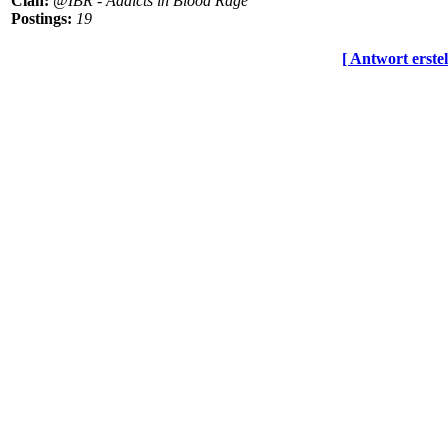
Clan:
@IBR - Addicts in Blood Rage
Postings:
19
[ Antwort erstel
© BoerdeLAN e.V.
-