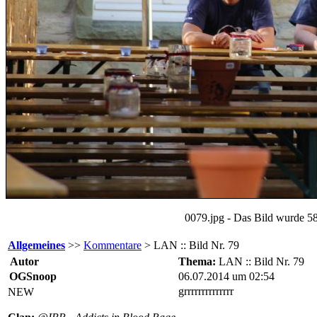
0079.jpg - Das Bild wurde 58
Allgemeines
>>
Kommentare
> LAN :: Bild Nr. 79
Autor
Thema:
LAN :: Bild Nr. 79
OGSnoop
06.07.2014 um 02:54
grrrrrrrrrrrrrr
NEW