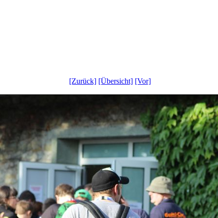
[Zurück]
[Übersicht]
[Vor]