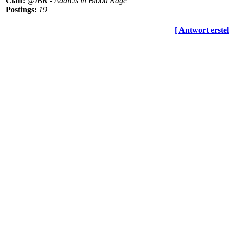
Clan:
@IBR - Addicts in Blood Rage
Postings:
19
[ Antwort erstel
© BoerdeLAN e.V.
-