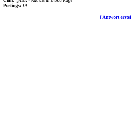
Clan:
@IBR - Addicts in Blood Rage
Postings:
19
[ Antwort erstel
© BoerdeLAN e.V.
-