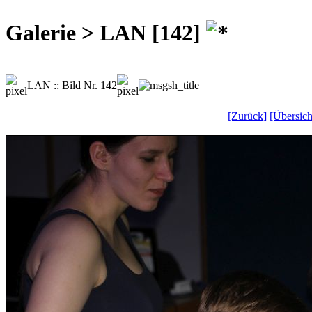
Galerie > LAN [142]
LAN :: Bild Nr. 142
[Zurück]
[Übersich