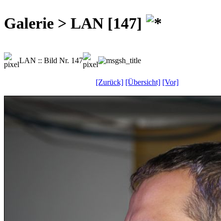
Galerie > LAN [147]
LAN :: Bild Nr. 147
[Zurück]
[Übersicht]
[Vor]