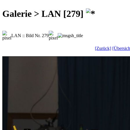
Galerie > LAN [279]
LAN :: Bild Nr. 279
[Zurück]
[Übersich