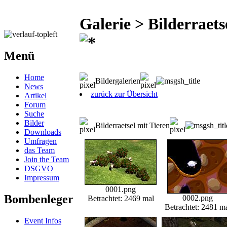
Galerie > Bilderraets
Menü
Home
Bildergalerien
News
zurück zur Übersicht
Artikel
Forum
Suche
Bilder
Bilderraetsel mit Tieren
Downloads
Umfragen
das Team
Join the Team
DSGVO
Impressum
0001.png
Bombenleger
0002.png
Betrachtet: 2469 mal
Betrachtet: 2481 m
Event Infos