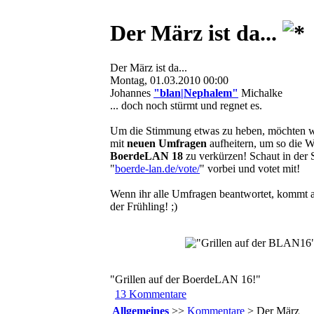
Der März ist da...
Der März ist da...
Montag, 01.03.2010 00:00
Johannes
"blan|Nephalem"
Michalke
... doch noch stürmt und regnet es.
Um die Stimmung etwas zu heben, möchten w
mit
neuen Umfragen
aufheitern, um so die Wa
BoerdeLAN 18
zu verkürzen! Schaut in der 
"
boerde-lan.de/vote/
" vorbei und votet mit!
Wenn ihr alle Umfragen beantwortet, kommt a
der Frühling! ;)
"Grillen auf der BoerdeLAN 16!"
13 Kommentare
Allgemeines
>>
Kommentare
> Der März