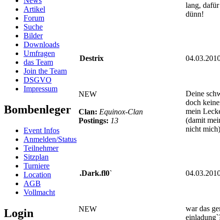
News
lang, dafür
Artikel
dünn!
Forum
Suche
Bilder
Downloads
Umfragen
Destrix
04.03.201
das Team
Join the Team
DSGVO
Impressum
Deine schw
NEW
doch keine
Bombenleger
mein Lecke
Clan:
Equinox-Clan
(damit mei
Postings:
13
nicht mich)
Event Infos
Anmelden/Status
Teilnehmer
Sitzplan
Turniere
.Dark.fl0`
04.03.201
Location
AGB
Vollmacht
war das ge
NEW
Login
einladung`