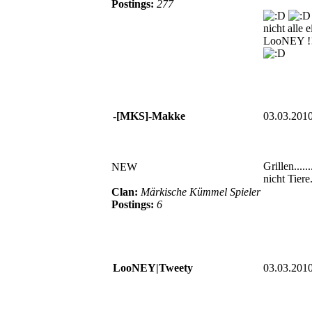
Postings:
277
nicht alle 
LooNEY !
-[MKS]-Makke
03.03.201
Grillen.....
NEW
nicht Tiere..
Clan:
Märkische Kümmel Spieler
Postings:
6
LooNEY|Tweety
03.03.201