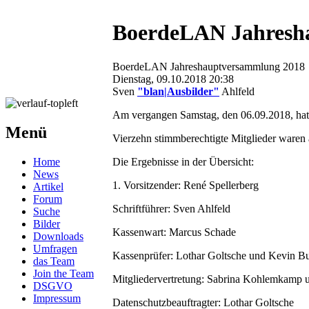
BoerdeLAN Jahresh
BoerdeLAN Jahreshauptversammlung 2018
Dienstag, 09.10.2018 20:38
Sven
"blan|Ausbilder"
Ahlfeld
Am vergangen Samstag, den 06.09.2018, hat
Menü
Vierzehn stimmberechtigte Mitglieder waren 
Home
Die Ergebnisse in der Übersicht:
News
1. Vorsitzender: René Spellerberg
Artikel
Forum
Schriftführer: Sven Ahlfeld
Suche
Bilder
Kassenwart: Marcus Schade
Downloads
Umfragen
Kassenprüfer: Lothar Goltsche und Kevin B
das Team
Join the Team
Mitgliedervertretung: Sabrina Kohlemkamp u
DSGVO
Impressum
Datenschutzbeauftragter: Lothar Goltsche