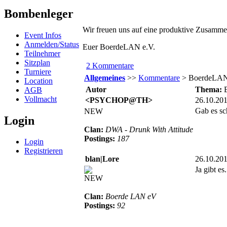
Bombenleger
Wir freuen uns auf eine produktive Zusamme
Event Infos
Anmelden/Status
Euer BoerdeLAN e.V.
Teilnehmer
Sitzplan
2 Kommentare
Turniere
Allgemeines
>>
Kommentare
> BoerdeLAN 
Location
Autor
Thema:
AGB
Vollmacht
<PSYCHOP@TH>
26.10.20
Gab es s
NEW
Login
Clan:
DWA - Drunk With Attitude
Postings:
187
Login
Registrieren
blan|Lore
26.10.20
Ja gibt e
NEW
Clan:
Boerde LAN eV
Postings:
92