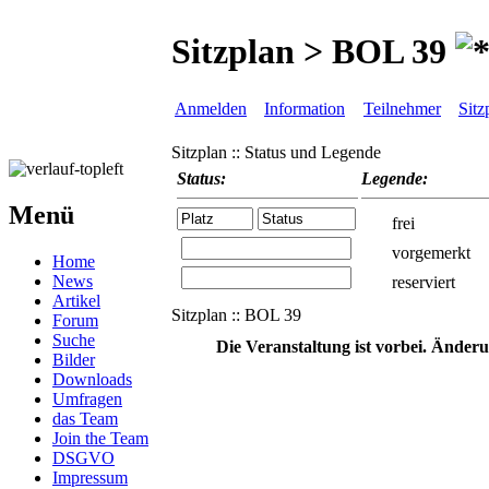
Sitzplan > BOL 39
Anmelden
Information
Teilnehmer
Sitz
Sitzplan :: Status und Legende
Status:
Legende:
Menü
frei
vorgemerkt
Home
News
reserviert
Artikel
Sitzplan :: BOL 39
Forum
Suche
Die Veranstaltung ist vorbei. Änder
Bilder
Downloads
Umfragen
das Team
Join the Team
DSGVO
Impressum