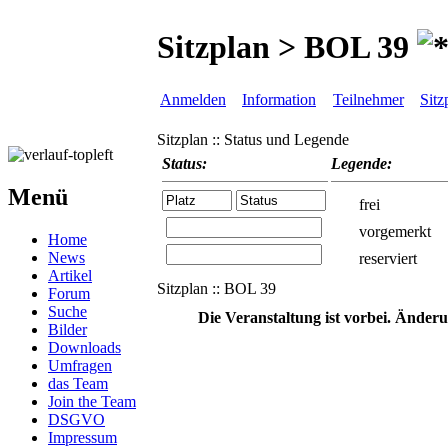
Sitzplan > BOL 39
Anmelden
Information
Teilnehmer
Sitz
Sitzplan :: Status und Legende
Status:
Legende:
Menü
frei
vorgemerkt
Home
News
reserviert
Artikel
Sitzplan :: BOL 39
Forum
Suche
Die Veranstaltung ist vorbei. Änder
Bilder
Downloads
Umfragen
das Team
Join the Team
DSGVO
Impressum