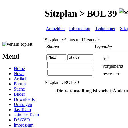
Sitzplan > BOL 39
Anmelden
Information
Teilnehmer
Sitz
Sitzplan :: Status und Legende
Status:
Legende:
Menü
frei
vorgemerkt
Home
News
reserviert
Artikel
Sitzplan :: BOL 39
Forum
Suche
Die Veranstaltung ist vorbei. Änder
Bilder
Downloads
Umfragen
das Team
Join the Team
DSGVO
Impressum