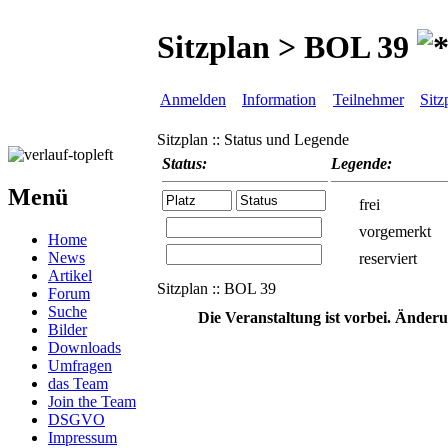
Sitzplan > BOL 39
Anmelden
Information
Teilnehmer
Sitz
Sitzplan :: Status und Legende
Status:
Legende:
Menü
frei
vorgemerkt
Home
News
reserviert
Artikel
Sitzplan :: BOL 39
Forum
Suche
Die Veranstaltung ist vorbei. Änder
Bilder
Downloads
Umfragen
das Team
Join the Team
DSGVO
Impressum