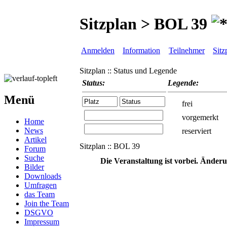
Sitzplan > BOL 39
Anmelden
Information
Teilnehmer
Sitz
Sitzplan :: Status und Legende
Status:
Legende:
Menü
frei
vorgemerkt
Home
News
reserviert
Artikel
Sitzplan :: BOL 39
Forum
Suche
Die Veranstaltung ist vorbei. Änder
Bilder
Downloads
Umfragen
das Team
Join the Team
DSGVO
Impressum