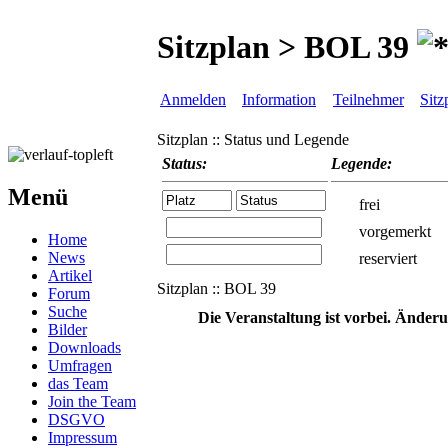
Sitzplan > BOL 39
Anmelden
Information
Teilnehmer
Sitz
Sitzplan :: Status und Legende
Status:
Legende:
Menü
frei
vorgemerkt
Home
News
reserviert
Artikel
Sitzplan :: BOL 39
Forum
Suche
Die Veranstaltung ist vorbei. Änder
Bilder
Downloads
Umfragen
das Team
Join the Team
DSGVO
Impressum