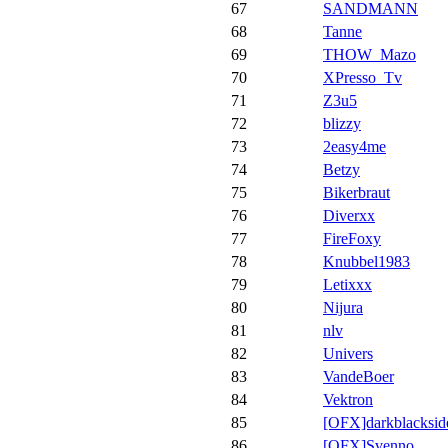
67
SANDMANN
68
Tanne
69
THOW_Mazo
70
XPresso_Tv
71
Z3u5
72
blizzy
73
2easy4me
74
Betzy
75
Bikerbraut
76
Diverxx
77
FireFoxy
78
Knubbel1983
79
Letixxx
80
Nijura
81
nlv
82
Univers
83
VandeBoer
84
Vektron
85
[OFX]darkblacksid
86
[OFX]Svenno