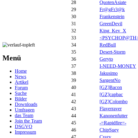
28
QuotenAsiate
29
Fr@gFr3@k
30
Frankenstein
31
GreenDevil
32
King_Kev_X
33
<PSYCHOP@TH
34
RedBull
35
Desert-Storm
Menü
36
Geryto
37
I-NEED-MONEY
Home
38
Jakusimo
News
39
SargentNo
Artikel
40
[GZ]Bacon
Forum
Suche
41
[GZ]capbac
Bilder
42
[GZ]Colombo
Downloads
43
Flaverraver
Umfragen
das Team
44
Kanonenfutter
Join the Team
45
-=Rapidfire=-
DSGVO
46
ChipSuey
Impressum
47
Crazy