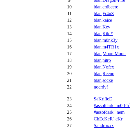
9
blan|Dragon-Fire
10
blan|erdbeere
11
blan|Fr4nZ
12
blan|kaice
13
blan|Kev
14
blan|Kiki*
15
blan|m0nk3y
16
blan|m4TR1x
17
blan|Moon Moon
18
blan|nitro
19
blan|Nofex
20
blan|Reeno
21
blan|socke
22
noerdy!
23
SaKrifieD
24
#assofdark ' m0rPh`
25
#assofdark ' nem
26
ChEcKeR` cKr
27
Sandroxxx