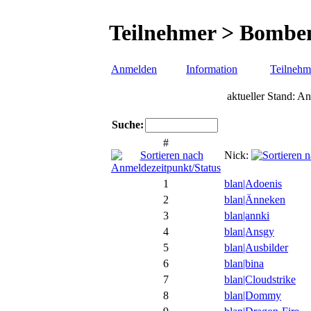
Teilnehmer > Bombe
Anmelden
Information
Teilnehm
aktueller Stand: 
Suche:
#
Nick:
1
blan|Adoenis
2
blan|Änneken
3
blan|annki
4
blan|Ansgy
5
blan|Ausbilder
6
blan|bina
7
blan|Cloudstrike
8
blan|Dommy