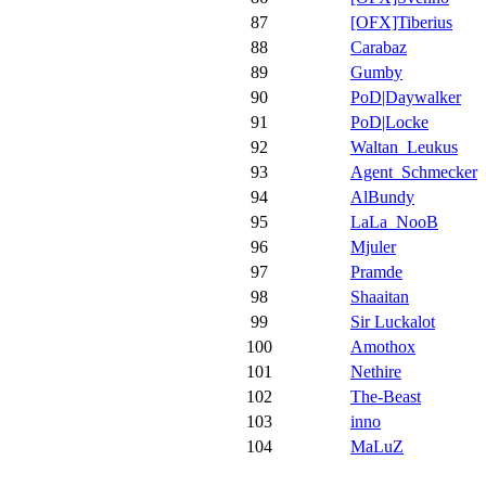
87
[OFX]Tiberius
88
Carabaz
89
Gumby
90
PoD|Daywalker
91
PoD|Locke
92
Waltan_Leukus
93
Agent_Schmecker
94
AlBundy
95
LaLa_NooB
96
Mjuler
97
Pramde
98
Shaaitan
99
Sir Luckalot
100
Amothox
101
Nethire
102
The-Beast
103
inno
104
MaLuZ