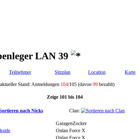
benleger LAN 39
Teilnehmer
Sitzplan
Location
Karte
aktueller Stand: Anmeldungen
104
/105 (davon
99
bezahlt)
Zeige 101 bis 104
Clan:
GaragenZocker
kside
Onlan Force X
Onlan Force X