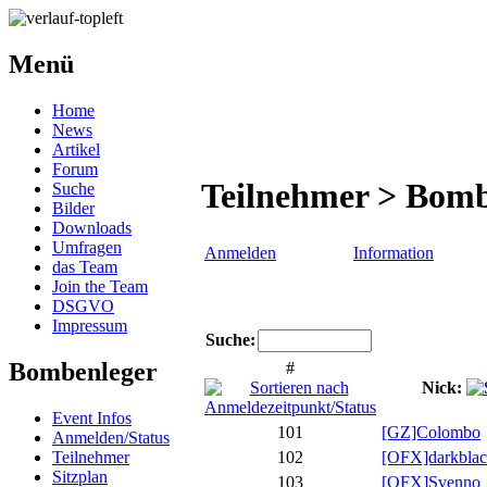
Menü
Home
News
Artikel
Forum
Teilnehmer > Bom
Suche
Bilder
Downloads
Umfragen
Anmelden
Information
das Team
Join the Team
DSGVO
Impressum
Suche:
Bombenleger
#
Nick:
Event Infos
101
[GZ]Colombo
Anmelden/Status
Teilnehmer
102
[OFX]darkblac
Sitzplan
103
[OFX]Svenno