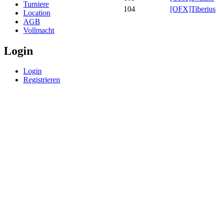
Turniere
104
[OFX]Tiberius
Location
AGB
Vollmacht
Login
Login
Registrieren
© BoerdeLAN e.V.
-