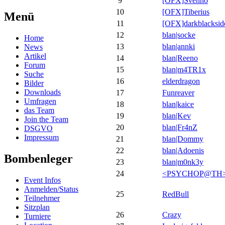
9
[OFX]Svenno
10
[OFX]Tiberius
Menü
11
[OFX]darkblacksid
12
blan|socke
Home
13
blan|annki
News
Artikel
14
blan|Reeno
Forum
15
blan|m4TR1x
Suche
16
elderdragon
Bilder
Downloads
17
Funreaver
Umfragen
18
blan|kaice
das Team
19
blan|Kev
Join the Team
20
blan|Fr4nZ
DSGVO
Impressum
21
blan|Dommy
22
blan|Adoenis
Bombenleger
23
blan|m0nk3y
24
<PSYCHOP@TH
Event Infos
Anmelden/Status
25
RedBull
Teilnehmer
Sitzplan
26
Crazy
Turniere