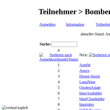
Teilnehmer > Bombe
Anmelden
Information
Teilnehm
aktueller Stand: 
Suche:
#
Nick:
1
Amr0d
2
Apocs
3
Desert-Storm
4
LunaNing
5
QuotenAsiate
6
blan|Ausbilder
7
blan|Cloudstrike
8
blan|nitro