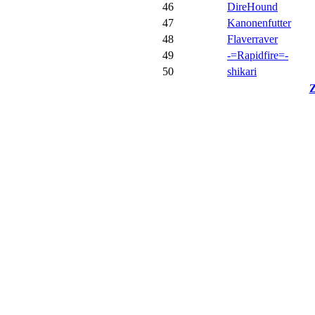
46
DireHound
47
Kanonenfutter
48
Flaverraver
49
-=Rapidfire=-
50
shikari
Z
© BoerdeLAN e.V.
-