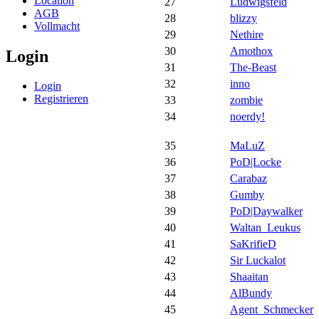
Location
27
Ludwigsfeld
AGB
28
blizzy
Vollmacht
29
Nethire
30
Amothox
Login
31
The-Beast
32
inno
Login
Registrieren
33
zombie
34
noerdy!
35
MaLuZ
36
PoD|Locke
37
Carabaz
38
Gumby
39
PoD|Daywalker
40
Waltan_Leukus
41
SaKrifieD
42
Sir Luckalot
43
Shaaitan
44
AlBundy
45
Agent_Schmecker