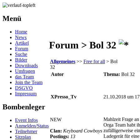
Menü
Home
News
Forum > Bol 32
Artikel
Forum
Suche
Bilder
Allgemeines
>>
Free for all
> Bol
Downloads
32
Umfragen
Autor
Thema:
Bol 32
das Team
Join the Team
DSGVO
Impressum
XPresso_Tv
21.10.2018 um 17
Bombenleger
Mahlzeit Frage an
NEW
Event Infos
Orga Team habt ih
Anmelden/Status
zufälligerweise ei
Clan:
Keyboard Cowboys
Teilnehmer
Ladegerät für ein
Postings:
13
Sitzplan