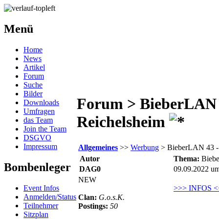
Menü
Home
News
Artikel
Forum
Suche
Bilder
Forum > BieberLAN 43 
Downloads
Umfragen
Reichelsheim
das Team
Join the Team
DSGVO
Impressum
Allgemeines
>>
Werbung
> BieberLAN 43 - 1
Autor
Thema:
Biebe
Bombenleger
DAG0
09.09.2022 u
NEW
Event Infos
>>> INFOS <
Anmelden/Status
Clan:
G.o.s.K.
Teilnehmer
Postings:
50
Sitzplan