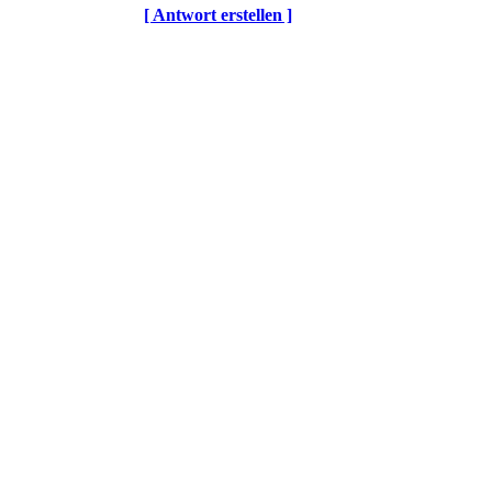
[ Antwort erstellen ]
© DOTLAN Webservices
-
Datenschutz