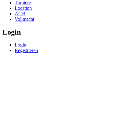
Turniere
Location
AGB
Vollmacht
Login
Login
Registrieren
© BoerdeLAN e.V.
-