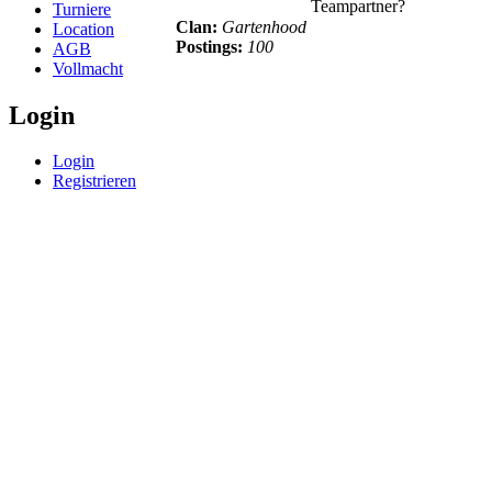
Teampartner?
Turniere
Clan:
Gartenhood
Location
Postings:
100
AGB
Vollmacht
Login
Login
Registrieren
© BoerdeLAN e.V.
-