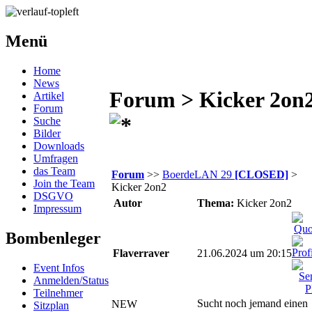
Menü
Home
News
Forum > Kicker 2on
Artikel
Forum
Suche
Bilder
Downloads
Umfragen
das Team
Forum
>>
BoerdeLAN 29
[CLOSED]
>
Join the Team
Kicker 2on2
DSGVO
Autor
Thema:
Kicker 2on2
Impressum
Bombenleger
Flaverraver
21.06.2024 um 20:15
Event Infos
Anmelden/Status
Teilnehmer
Sucht noch jemand einen
NEW
Sitzplan