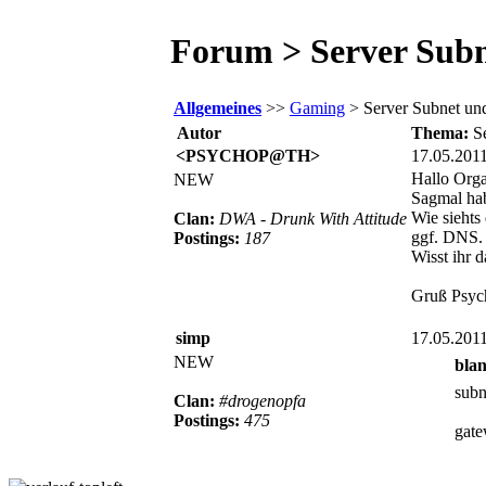
Forum > Server Sub
Allgemeines
>>
Gaming
> Server Subnet un
Autor
Thema:
S
<PSYCHOP@TH>
17.05.201
Hallo Orga
NEW
Sagmal ha
Wie siehts
Clan:
DWA - Drunk With Attitude
ggf. DNS.
Postings:
187
Wisst ihr 
Gruß Psyc
simp
17.05.201
NEW
blan
subn
Clan:
#drogenopfa
Postings:
475
gate