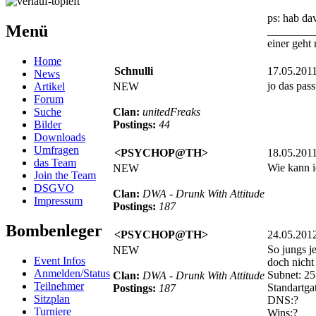
ps: hab da
Menü
________
einer geht
Home
Schnulli
17.05.201
News
jo das pass
Artikel
NEW
Forum
Suche
Clan:
unitedFreaks
Bilder
Postings:
44
Downloads
Umfragen
<PSYCHOP@TH>
18.05.201
das Team
Wie kann i
NEW
Join the Team
DSGVO
Clan:
DWA - Drunk With Attitude
Impressum
Postings:
187
Bombenleger
<PSYCHOP@TH>
24.05.201
So jungs j
NEW
Event Infos
doch nicht 
Anmelden/Status
Subnet: 25
Clan:
DWA - Drunk With Attitude
Teilnehmer
Standartga
Postings:
187
Sitzplan
DNS:?
Turniere
Wins:?