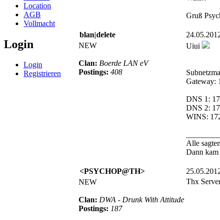
Location
AGB
Gruß Psyc
Vollmacht
blan|delete
24.05.201
Login
NEW
Uiui
Clan:
Boerde LAN eV
Login
Postings:
408
Subnetzma
Registrieren
Gateway: 
DNS 1: 17
DNS 2: 17
WINS: 172
________
Alle sagten
Dann kam e
<PSYCHOP@TH>
25.05.201
Thx Server
NEW
Clan:
DWA - Drunk With Attitude
Postings:
187