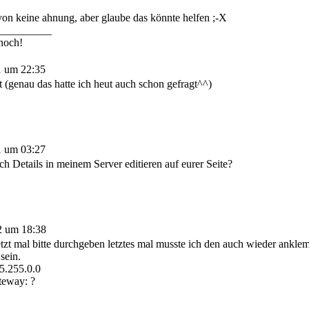
von keine ahnung, aber glaube das könnte helfen ;-X
__________
 noch!
1 um 22:35
t (genau das hatte ich heut auch schon gefragt^^)
1 um 03:27
ch Details in meinem Server editieren auf eurer Seite?
2 um 18:38
etzt mal bitte durchgeben letztes mal musste ich den auch wieder ankl
sein.
5.255.0.0
teway: ?